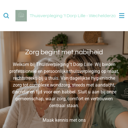
Ga
direct
Thuisverpleging 't Dorp Lille - Wechelderzande 
naar
de
hoofdinhoud
Zorg begint met nabijheid
Welkom bij Thuisverpleging 't Dorp Lille Wij bieden
professionele en persoonlijke thuisverpleging op maat,
rechtstreeks bij u thuis. Van dagelijkse hygiënische
zorg tot complexe wondzorg, steeds met aandacht,
discretie en tijd voor een babbel. Sluit u aan bij onze
gemeenschap, waar zorg, comfort en vertrouwen
centraal staan.
Maak kennis met ons