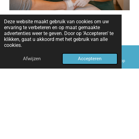
Wondzorg & inspuitingen
Deze website maakt gebruik van cookies om uw
ervaring te verbeteren en op maat gemaakte
advertenties weer te geven. Door op ‘Accepteren’ te
Professionele wondzorg en het veilig toedienen van
klikken, gaat u akkoord met het gebruik van alle
inspuitingen, steeds met aandacht voor comfort,
cookies.
hygiëne en een persoonlijke aanpak.
Afwijzen
Accepteren
E-mailadres
Telefoonnummer
WhatsApp
Medicatiebegeleiding
Hulp en advies bij het correct innemen en beheren van
uw medicatie, om zo de therapietrouw te bevorderen en
veiligheid te garanderen.
ondersteuning psychische zorgen
Emotionele ondersteuning en gespecialiseerde zorg